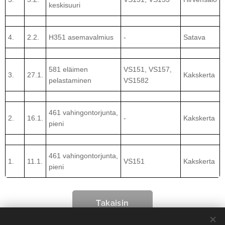
keskisuuri
4.
2.2.
H351 asemavalmius
-
Satava
581 eläimen
VS151, VS157,
3.
27.1.
Kakskerta
pelastaminen
VS1582
461 vahingontorjunta,
2.
16.1.
-
Kakskerta
pieni
461 vahingontorjunta,
1.
11.1.
VS151
Kakskerta
pieni
Takaisin