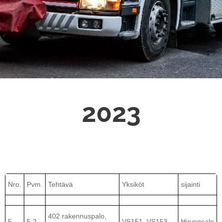
2023
Nro.
Pvm.
Tehtävä
Yksiköt
sijainti
402 rakennuspalo,
5.
5.2.
VS151, VS153
Hirvensalo